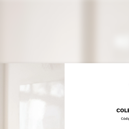
COL
Códi