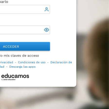
ario
ACCEDER
do mis claves de acceso
privacidad
-
Condiciones de uso
-
Declaración de
idad
-
Descarga las apps