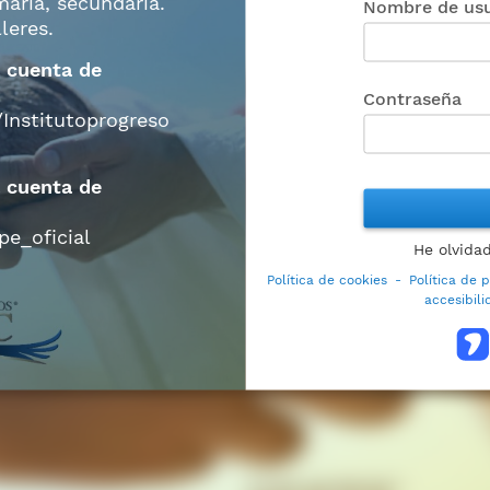
maria, secundaria.
Nombre de usu
leres.
 cuenta de
Contraseña
Institutoprogreso
 cuenta de
e_oficial
He olvida
Política de cookies
-
Política de 
accesibil